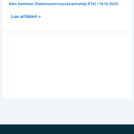
ilman
Niko Salminen (Rakennusterveysasiantuntija RTA)
/
16.10.2025
kaivuutöitä
–
Lue artikkeli »
Gül-
moskeija