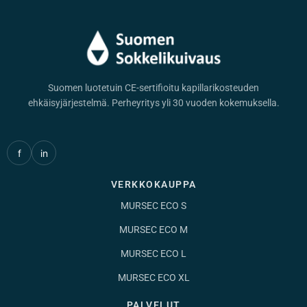
Suomen luotetuin CE-sertifioitu kapillarikosteuden
ehkäisyjärjestelmä. Perheyritys yli 30 vuoden kokemuksella.
f
in
VERKKOKAUPPA
MURSEC ECO S
MURSEC ECO M
MURSEC ECO L
MURSEC ECO XL
PALVELUT