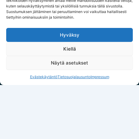
tekniikoiden hyväksyminen antaa meille mahdollisuuden käsitellä tietoja,
kuten selauskäyttäytymistä tai yksilöllisiä tunnuksia tällä sivustolla.
Ma–Pe 8–17
Suostumuksen jättäminen tai peruuttaminen voi vaikuttaa haitallisesti
info@sokkelikuivaus.fi
tiettyihin ominaisuuksiin ja toimintoihin.
Vastaus 1 arkipäivän sisällä
Hyväksy
Kiellä
© 2026 Suomen
Tietosuoja
Toimitusehdot
CE
RTA
KVKT
Paytrail
Sokkelikuivaus · Y-
Näytä asetukset
tunnus 2786820-5
Evästekäytäntö
Tietosuojalausunto
Impressum