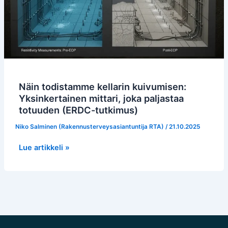
mittari,
joka
paljastaa
totuuden
(ERDC-
tutkimus)
Näin todistamme kellarin kuivumisen:
Yksinkertainen mittari, joka paljastaa
totuuden (ERDC-tutkimus)
Niko Salminen (Rakennusterveysasiantuntija RTA)
/
21.10.2025
Lue artikkeli »