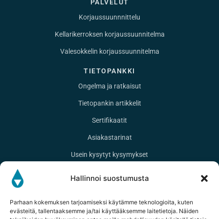
PALVELUT
Korjaussuunnnittelu
Kellarikerroksen korjaussuunnitelma
Valesokkelin korjaussuunnitelma
TIETOPANKKI
Ongelma ja ratkaisut
Tietopankin artikkelit
Sertifikaatit
Asiakastarinat
Usein kysytyt kysymykset
YHTEYSTIEDOT
Hallinnoi suostumusta
Pereentie 27
33950 Pirkkala
Parhaan kokemuksen tarjoamiseksi käytämme teknologioita, kuten
evästeitä, tallentaaksemme ja/tai käyttääksemme laitetietoja. Näiden
020 127 9961