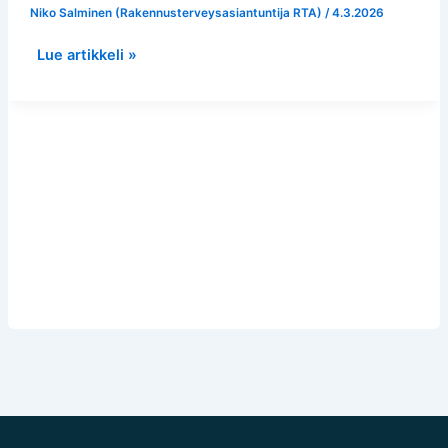
ratkaiset
Niko Salminen (Rakennusterveysasiantuntija RTA)
/
4.3.2026
kellarin
kosteusongelman
Lue artikkeli »