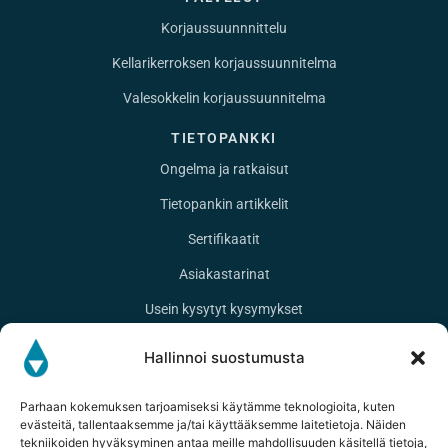
Korjaussuunnnittelu
Kellarikerroksen korjaussuunnitelma
Valesokkelin korjaussuunnitelma
TIETOPANKKI
Ongelma ja ratkaisut
Tietopankin artikkelit
Sertifikaatit
Asiakastarinat
Usein kysytyt kysymykset
YHTEYSTIEDOT
Hallinnoi suostumusta
Pereentie 27
33950 Pirkkala
Parhaan kokemuksen tarjoamiseksi käytämme teknologioita, kuten
evästeitä, tallentaaksemme ja/tai käyttääksemme laitetietoja. Näiden
020 127 9961
tekniikoiden hyväksyminen antaa meille mahdollisuuden käsitellä tietoja,