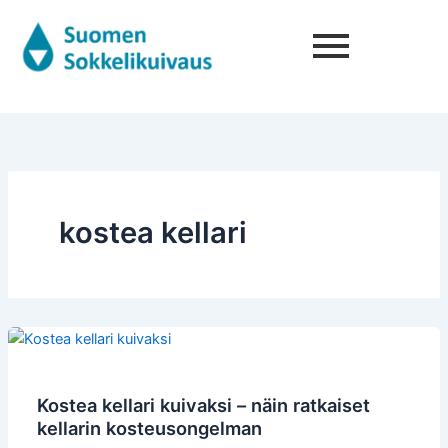
Siirry
sisältöön
kostea kellari
Kostea
kellari
kuivaksi
Kostea kellari kuivaksi – näin ratkaiset
–
kellarin kosteusongelman
näin