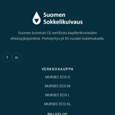
Suomen luotetuin CE-sertifioitu kapillarikosteuden
ehkäisyjärjestelmä. Perheyritys yli 30 vuoden kokemuksella.
f
in
VERKKOKAUPPA
MURSEC ECO S
MURSEC ECO M
MURSEC ECO L
MURSEC ECO XL
PALVELUT