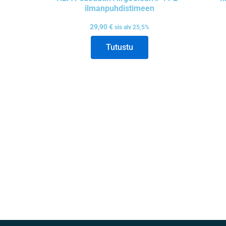
ilmanpuhdistimeen
29,90
€
sis alv 25,5%
Tutustu