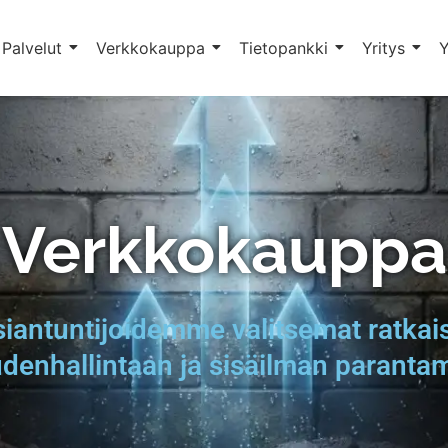
Palvelut
Verkkokauppa
Tietopankki
Yritys
Y
Verkkokauppa
iantuntijoidemme valitsemat ratkai
denhallintaan ja sisäilman paranta