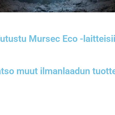
utustu Mursec Eco -laitteisi
tso muut ilmanlaadun tuott