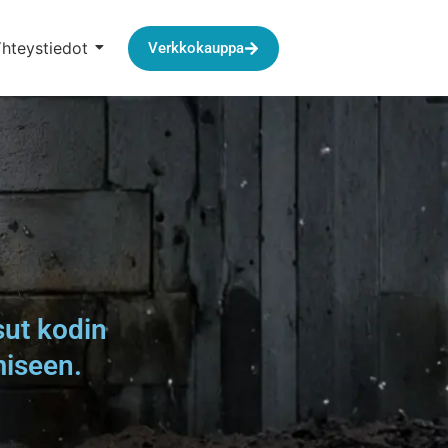
hteystiedot
Verkkokauppa
sut kodin
miseen.