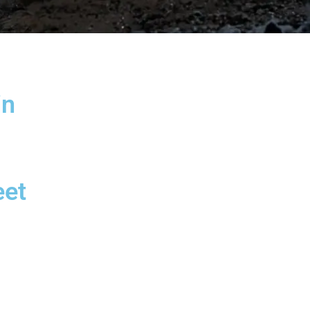
in
eet