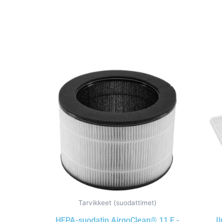
Tarvikkeet (suodattimet)
HEPA-suodatin AirgoClean® 11 E -
I