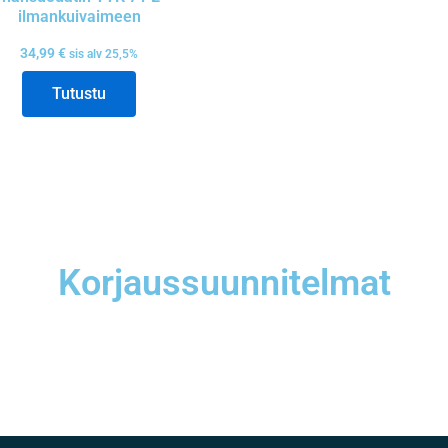
ilmankuivaimeen
34,99
€
sis alv 25,5%
Tutustu
Korjaussuunnitelmat