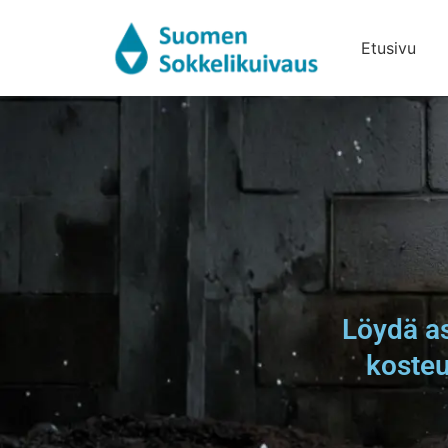
Siirry
sisältöön
Etusivu
Löydä as
kosteu